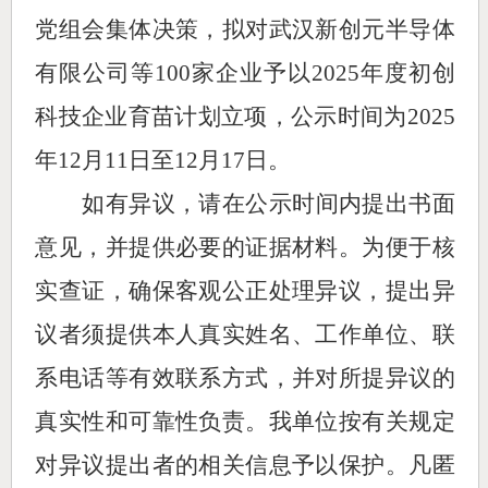
党组会集体决策，拟对
武汉新创元半导体
有限公司等
100家企业
予
以
2025年度初创
科技企业育苗计划
立项
，公示时间为
2025
年
12
月
11
日至
12
月
17
日。
如有异议，请在公示时间内提出书面
意见，并提供必要的证据材料。为便于核
实查证，确保客观公正处理异议，提出异
议者须提供本人真实姓名、工作单位、联
系电话等有效联系方式，并对所提异议的
真实性和可靠性负责。我单位按有关规定
对异议提出者的相关信息予以保护。凡匿