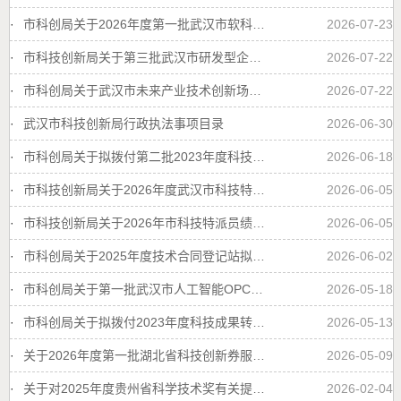
·
市科创局关于2026年度第一批武汉市软科学研究拟立项项目（智库项目）的公示
2026-07-23
·
市科技创新局关于第三批武汉市研发型企业入库及“双入库”企业补贴名单的公示
2026-07-22
·
市科创局关于武汉市未来产业技术创新场景实验室拟备案名单的公示
2026-07-22
·
武汉市科技创新局行政执法事项目录
2026-06-30
·
市科创局关于拟拨付第二批2023年度科技成果转化项目尾款的公示
2026-06-18
·
市科技创新局关于2026年度武汉市科技特派员拟备案人员的公示
2026-06-05
·
市科技创新局关于2026年市科技特派员绩效评价结果的公示
2026-06-05
·
市科创局关于2025年度技术合同登记站拟认定考核结果及补助的公示
2026-06-02
·
市科创局关于第一批武汉市人工智能OPC生态社区拟认定名单的公示
2026-05-18
·
市科创局关于拟拨付2023年度科技成果转化项目尾款的公示
2026-05-13
·
关于2026年度第一批湖北省科技创新券服务机构入库名单的公示
2026-05-09
·
关于对2025年度贵州省科学技术奖有关提名项目的公示
2026-02-04