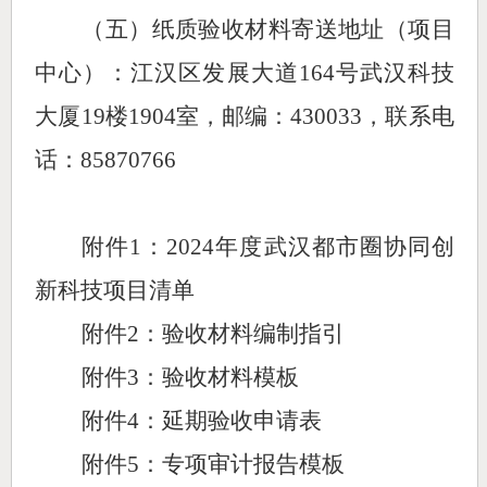
（
五
）纸质验收材料寄送地址（项目
中心）：
江汉区发展大道
164号武汉科技
大厦19楼1904室，
邮编：
430033，联系电
话：85870766
附件
1：2024年度武汉都市圈协同创
新科技项目
清单
附件
2：验收材料编制指引
附件
3：
验
收材料模板
附件
4
：延期验收申请表
附件
5
：
专项审计报告模板