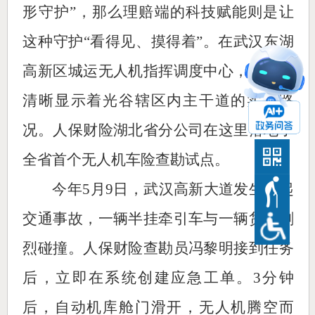
形守护”，那么理赔端的科技赋能则是让
这种守护“看得见、摸得着”。在武汉东湖
高新区城运无人机指挥调度中心，大屏上
清晰显示着光谷辖区内主干道的实时路
况。人保财险湖北省分公司在这里落地了
全省首个无人机车险查勘试点。
今年5月9日，武汉高新大道发生一起
交通事故，一辆半挂牵引车与一辆货车剧
烈碰撞。人保财险查勘员冯黎明接到任务
后，立即在系统创建应急工单。3分钟
后，自动机库舱门滑开，无人机腾空而