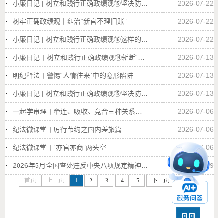
·
小廉日记 | 树立和践行正确政绩观⑮坚决防止和克服本位主义、地方保护主义
2026-07-22
·
树牢正确政绩观丨纠治“新官不理旧账”
2026-07-22
·
小廉日记 | 树立和践行正确政绩观⑯这样的检查考核得“瘦身”
2026-07-22
·
小廉日记丨树立和践行正确政绩观⑭斩断“吃拿卡要”的黑手
2026-07-13
·
明纪释法丨警惕“人情往来”中的隐形陷阱
2026-07-13
·
小廉日记 | 树立和践行正确政绩观⑮坚决防止和克服本位主义、地方保护主义
2026-07-13
·
一起学审理丨牵连、吸收、竞合三种关系的违纪行为如何区分
2026-07-06
·
纪法微课堂丨厉行节约之国内差旅篇
2026-07-06
·
纪法微课堂丨“亦官亦商”两头空
2026-07-06
·
2026年5月全国查处违反中央八项规定精神问题24513起
2026-06-29
首页
上一页
1
2
3
4
5
下一页
尾页