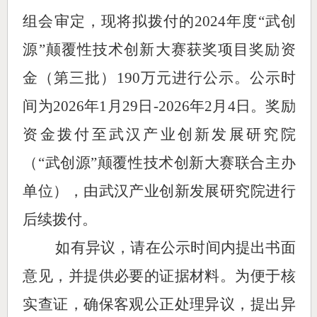
组会审
定
，现
将
拟拨付
的
202
4
年度
“武创
源”颠覆性技术创新大赛获奖项目奖励资
金
（
第三批
）
190万元进行公示
。公示时
间为
2026年1月2
9
日
-
2026年2
月
4
日。奖励
资金拨付至武汉产业创新发展研究院
（
“武创源”颠覆性技术创新大赛联合主办
单位），由武汉产业创新发展研究院进行
后续
拨付。
如有异议，请在公示时间内提出书面
意见，并提供必要的证据材料。为便于核
实查证，确保客观公正处理异议，提出异