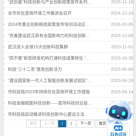
·
“武创荟”科技创新与产业创新政策宣传系列短视频----重点研发计划
2025-11-18
·
全市优化营商环境工作推进会召开
2024-12-24
·
2024年惠企创新税收政策宣传培训活动正式启动
2024-03-05
·
“完善建设武汉具有全国影响力的科技创新中心体制机制”获得湖北省第四届改革项目奖
2023-12-08
·
武汉进入全球15大创新科技集群
2023-11-01
·
“四不像”新型研发机构打通科技成果转化 “最难一公里”
2023-10-30
·
科技“三十二条”激发创新活力
2023-05-06
·
“建设国家新一代人工智能创新发展试验区”入选全国创新发展典型经验案例
2023-04-28
·
市科技局2023年持续优化营商环境工作措施
2023-04-14
·
科技金融赋能科技创新-----首场科技创业投资沙龙取得“开门红”
2023-02-01
·
市科技局启动推进科技创新中心建设立法
2023-01-30
首页
上一页
1
2
下一页
尾页